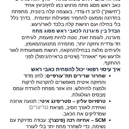
כאב ראש מסוג מתח מרגיש כמו לחץ/כיווץ אחיד
(“חישוק”) לרוב דו-צדדי, בעוצמה קלה בינונית, מתפתח
בהדרגה וממעט להחמיר מפעילות יומיומית. בדרך כלל
בלי בחילה ועם רגישות קלה בלבד לאור/רעש.
הבדל בין מיגרנה לכאבי ראש מסוג מתח
מיגרנה, לעומת זאת, נוטה להיות פועמת, לעיתים
חד-צדדית וחזקה יותר, מחמירה מתנועה/מאמץ,
ולעיתים מלוּוה בבחילה/הקאה, רגישות משמעותית לאור
ולרעש ואף “אאורה” (שינויים בראייה/נימול) לפני
ההתקף.
איך עיסוי רפואי יכול להפחית כאבי ראש
שחרור שרירים תת־עורפיים:
לחץ מדוד
והחזקה איטית מאפשרים להקרנות לרקות
ולמצח להיחלש. זהו אזור מפתח להורדת עומס
מבסיס הגולגולת.
טרפזיוס עליון – סטריפינג איטי:
תנועה ארוכה
טריגרים
ואחידה לאורך הסיב, מציאת
שמדליקים את הכאב.
SCM – אחיזה רכה (פינצר):
עבודה מדויקת עם
נשימה, כדי לשחרר מתח יתר בלי לעורר