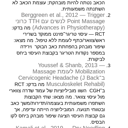
הכאב נטתה להיות מובהקת; עוצמת הכאב לא
השתנתה משמעותית.
Berggreen et al., 2012 — Trigger
Point Massage לנשים עם TTH כרוני
(Advances in Physiotherapy)
מה בדקו:
RCT — עיסוי טריגר־פוינט ממוקד בשרירי
ראש/צוואר/כתף לעומת ללא טיפול. מה מצאו:
שיפור מובהק בהפחתת כאב הבוקר וירידה
במספר נקודות הטריגר בקבוצת העיסוי ביחס
לביקורת.
Youssef & Shanb, 2013 —
Mobilization לעומת Massage
ב־Cervicogenic Headache (J Back
Musculoskelet Rehabil)
מה בדקו: RCT
ב־CGH השוו מוביליזציות של עמוד שדרה צווארי
מול עיסוי צוואר. מה מצאו: שתי הקבוצות
השתפרו משמעותית בעוצמה/תדירות/משך כאב
ובטווחי תנועה. המוביליזציה הייתה עדיפה, אך
גם קבוצת העיסוי הציגה שיפור מובהק ביחס לקו
הבסיס.