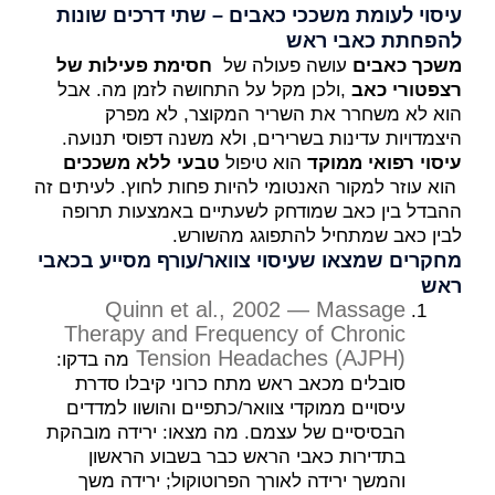
עיסוי לעומת משככי כאבים – שתי דרכים שונות
להפחתת כאבי ראש
משכך כאבים
עושה פעולה של
חסימת פעילות של
רצפטורי כאב
,ולכן מקל על התחושה לזמן מה. אבל
הוא לא משחרר את השריר המקוצר, לא מפרק
היצמדויות עדינות בשרירים, ולא משנה דפוסי תנועה.
עיסוי רפואי ממוקד
הוא טיפול
טבעי ללא משככים
הוא עוזר למקור האנטומי להיות פחות לחוץ. לעיתים זה
ההבדל בין כאב שמודחק לשעתיים באמצעות תרופה
לבין כאב שמתחיל להתפוגג מהשורש.
מחקרים שמצאו שעיסוי צוואר/עורף מסייע בכאבי
ראש
Quinn et al., 2002 — Massage
Therapy and Frequency of Chronic
Tension Headaches (AJPH)
מה בדקו:
סובלים מכאב ראש מתח כרוני קיבלו סדרת
עיסויים ממוקדי צוואר/כתפיים והושוו למדדים
הבסיסיים של עצמם. מה מצאו: ירידה מובהקת
בתדירות כאבי הראש כבר בשבוע הראשון
והמשך ירידה לאורך הפרוטוקול; ירידה משך