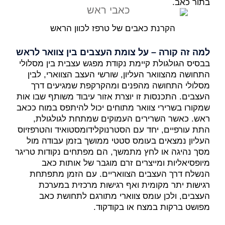
בתור כאב.
הקרנת כאבים של טרפז לכוון הראש
למה זה קורה – על צומת העצבים בין צוואר לראש
בבסיס הגולגולת קיימת נקודת מפגש עצבית בין מסלולי
התחושה מהצוואר העליון, שורשי העצב הצווארי, לבין
מסלולי התחושה מהפנים ומהקרקפת שמגיעים דרך
העצבים. התכנסות זו יוצרת אזור עיבוד משותף שבו אות
שמקורו בשרירי צוואר מתוחים יכול להיתפס במוח ככאב
ראש. כאשר השרירים העמוקים שמתחת לגולגולת,
התת עורפיים, יחד עם הסטרנוקלידומסטואיד והטרפזיוס
העליון נמצאים בעומס סטטי ממושך בזמן עבודה מול
מסך נהיגה או לחץ מתמשך, הם מפתחים נקודות טריגר
מיופסיאליות ומייצרים זרם מוגבר של אותות כאב
הנשלח דרך העצבים הצוואריים. עם הזמן מתפתחת
רגישות יתר מקומית ואף רגישות מרכזית במערכת
העצבים, ולכן עומס צווארי מתורגם לתחושת כאב
מפושט ברקות במצח או בקודקוד.