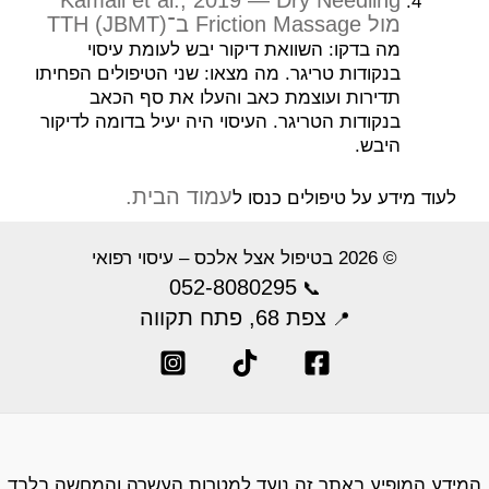
Kamali et al., 2019 — Dry Needling
מול Friction Massage ב־TTH (JBMT)
מה בדקו: השוואת דיקור יבש לעומת עיסוי
בנקודות טריגר. מה מצאו: שני הטיפולים הפחיתו
תדירות ועוצמת כאב והעלו את סף הכאב
בנקודות הטריגר. העיסוי היה יעיל בדומה לדיקור
היבש.
עמוד הבית.
לעוד מידע על טיפולים כנסו ל
© 2026 בטיפול אצל אלכס – עיסוי רפואי
052-8080295
📞
צפת 68, פתח תקווה
📍
המידע המופיע באתר זה נועד למטרות העשרה והמחשה בלבד