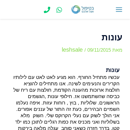
ילוג
תוכן
MAIN
MENU
עונות
leshsale
מאת
09/11/2015
/
עונות
עכשיו מתחיל החורף. הוא מגיע לאט לאט עם לילותיו
הקרירים והנעימים לשינה. אנו מתחילים להוציא
חולצות ארוכות מהעונה הקודמת, חולצות עם ריח של
כביסה שהשתמשנו אז. חילופי עונות ,הגשמים
הראשונים. שלוליות , בוץ , רוחות עזות. איפה נעלמו
השמיים הבהירים, כעת זה התור של עננים אפורים.
אני הולך לשוק עם נעלי הקרוקס שלי. השוק מלא
בשלוליות ואני מכניס את כפות רגליים לתוכן כמו ילד
קטן. בדרך חזרה כשאני סוחב עגלה מלאה בירקות